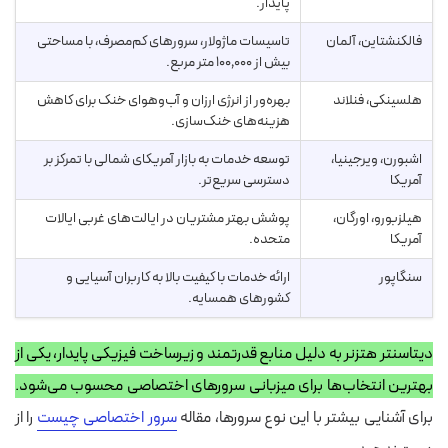
پایدار.
فالکنشتاین، آلمان
تاسیسات ماژولار، سرورهای کم‌مصرف، با مساحتی
بیش از ۱۰۰٬۰۰۰ متر مربع.
هلسینکی، فنلاند
بهره‌ور از انرژی ارزان و آب‌وهوای خنک برای کاهش
هزینه‌های خنک‌سازی.
اشبورن، ویرجینیا،
توسعه خدمات به بازار آمریکای شمالی با تمرکز بر
آمریکا
دسترسی سریع‌تر.
هیلزبورو، اورگان،
پوشش بهتر مشتریان در ایالت‌های غربی ایالات
آمریکا
متحده.
سنگاپور
ارائه خدمات با کیفیت بالا به کاربران آسیایی و
کشورهای همسایه.
دیتاسنتر هتزنر به دلیل منابع قدرتمند و زیرساخت فیزیکی پایدار، یکی از
بهترین انتخاب‌ها برای میزبانی سرورهای اختصاصی محسوب می‌شود.
برای آشنایی بیشتر با این نوع سرورها، مقاله
سرور اختصاصی چیست
را از