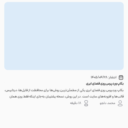
انتشار:
1405/04/28
بکاپ وردپرس روی فضای ابری
گوا
بکاپ وردپرس روی فضای ابری یکی از مطمئن‌ترین روش‌ها برای محافظت از فایل‌ها، دیتابیس،
اگر 
قالب‌ها و افزونه‌های سایت است. در این روش، نسخه پشتیبان به‌جای اینکه فقط روی همان
احتم
هاست اصلی باقی بماند، به یک فضای جداگانه منتقل می‌شود؛ بنابراین خرابی سرور، هک
نه. 
محمد دلجو
18 دقیقه
شدن س...