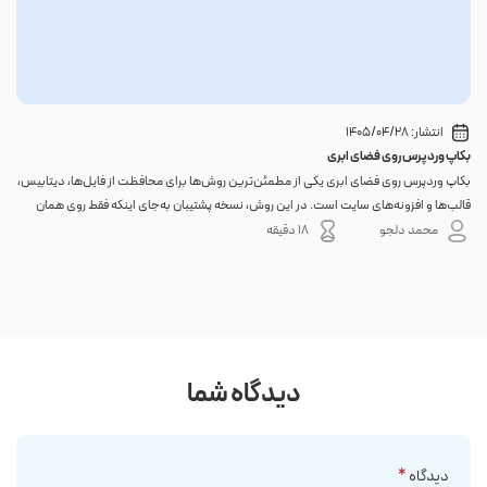
انتشار:
1405/04/28
بکاپ وردپرس روی فضای ابری
گوا
بکاپ وردپرس روی فضای ابری یکی از مطمئن‌ترین روش‌ها برای محافظت از فایل‌ها، دیتابیس،
اگر 
قالب‌ها و افزونه‌های سایت است. در این روش، نسخه پشتیبان به‌جای اینکه فقط روی همان
احتم
هاست اصلی باقی بماند، به یک فضای جداگانه منتقل می‌شود؛ بنابراین خرابی سرور، هک
نه. 
محمد دلجو
18 دقیقه
شدن س...
دیدگاه شما
دیدگاه
*