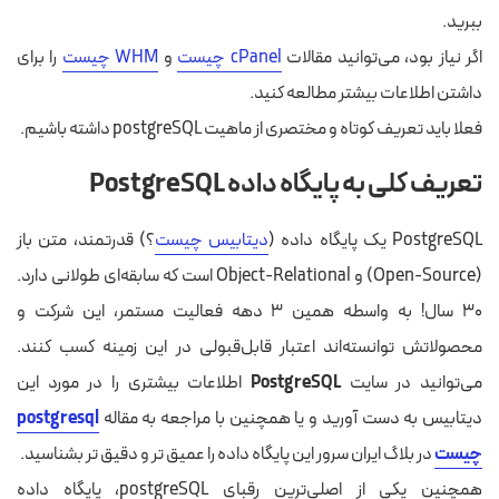
ببرید.
اگر نیاز بود، می‌توانید مقالات
cPanel چیست
و
WHM چیست
را برای
داشتن اطلاعات بیشتر مطالعه کنید.
فعلا باید تعریف کوتاه و مختصری از ماهیت postgreSQL داشته باشیم.
تعریف کلی به پایگاه داده PostgreSQL
PostgreSQL یک پایگاه داده (
دیتابیس چیست
؟) قدرتمند، متن باز
(Open-Source) و Object-Relational است که سابقه‌ای طولانی دارد.
۳۰ سال! به واسطه همین ۳ دهه فعالیت مستمر، این شرکت و
محصولاتش توانسته‌اند اعتبار قابل‌قبولی در این زمینه کسب کنند.
می‌توانید در سایت
PostgreSQL
اطلاعات بیشتری را در مورد این
دیتابیس به دست آورید و یا همچنین با مراجعه به مقاله
postgresql
چیست
در بلاگ ایران سرور این پایگاه داده را عمیق تر و دقیق تر بشناسید.
همچنین یکی از اصلی‌ترین رقبای postgreSQL، پایگاه داده