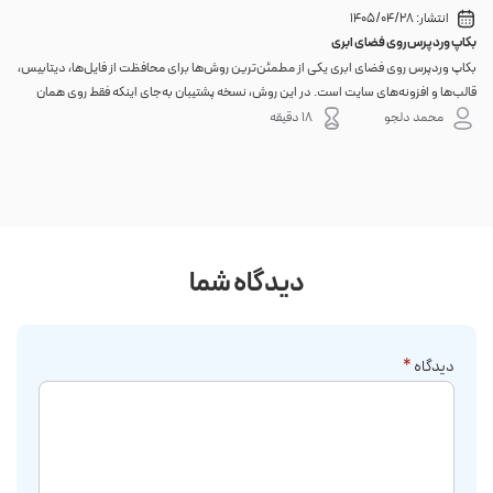
انتشار:
1405/04/28
بکاپ وردپرس روی فضای ابری
گوا
بکاپ وردپرس روی فضای ابری یکی از مطمئن‌ترین روش‌ها برای محافظت از فایل‌ها، دیتابیس،
اگر 
قالب‌ها و افزونه‌های سایت است. در این روش، نسخه پشتیبان به‌جای اینکه فقط روی همان
احتم
هاست اصلی باقی بماند، به یک فضای جداگانه منتقل می‌شود؛ بنابراین خرابی سرور، هک
نه. 
محمد دلجو
18 دقیقه
شدن س...
دیدگاه شما
دیدگاه
*