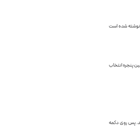
 به Bot Father برگردید و روی آدرسی که زیر Use this token to access the HTTP API نوشته شده است
 را از سمت راست و بالای همین پنجره انتخاب
ا تمام شد و حالا باید جریان کاری را در پلتفرم n8n اجرا کنید. پس روی دکمه