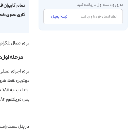
به‌روز و دست اول دریافت کنید.
تمام کاربران ق
کاری بصری هم 
ثبت ایمیل
برای اتصال تلگرام به n8n، مراحل زیر را قدم‌به‌قدم با ما
مرحله اول: 
برای اجرای عملی 
بهترین نقطه شروع 
ابتدا باید به n8n بگوییم که در صورت ورود داده از تلگرام، باید فرآیند را به ما نشان دهد.
پس در پلتفرم n8n، روی دکمه Add first step کلیک می‌کنیم.
در پنل سمت راست، teleg را تایپ کنید تا Telegram نمایش دا