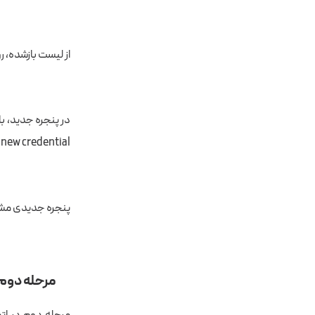
از لیست بازشده، روی گزینه ssage
Create new credential را ا
پنجره جدیدی مشابه تصویر 
مرحله دوم: ساخت ک