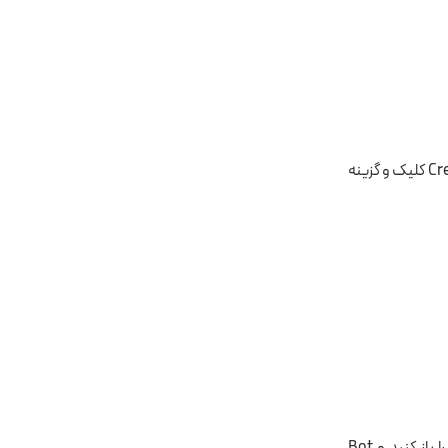
در پنجره جدید، باید ربات تلگرام را به n8n وصل کنیم. پس روی کادر Credential to connect with کلیک و گزینه
مرحله دوم در اتصال تلگرام به n8n، ساخت کد API ربات است. برای انجام این‌کار، تلگرام‌تان را باز کنید و Bot