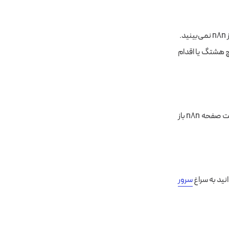
.
تی بدون هیچ هشتگ یا اقدام
به‌محض نوشتن متن تست و ارسال آن به ربات، پنلی با عنوان Telegram Trigger در سمت راست صفحه n8n باز
سرور