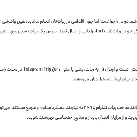
 درحال اجرا است؛ اما چون اقدامی در ربات‌تان انجام ندادید، هیچ واکنشی از n8n نمی‌بینید
پس برگردید به تلگرام و در ربات‌تان /start را تایپ و ارسال کنید. سپس یک پیام تس
 پیام ارسال‌شده را نشان می‌دهد.
 n8n که نیازمند عملکرد مداوم و سریع هستند، می‌توانید به سراغ
وید و از مزایای اتصال پایدار و منابع اختصاصی بهره‌مند شوید.