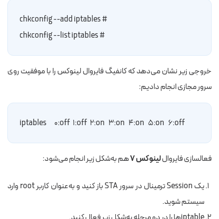
# chkconfig --add iptables
# chkconfig --list iptables
خروجی زیر نشان می‌دهد که کانفیگ فایروال لینوکس را با موفقیت روی
سرور مجازی انجام دادیم:
iptables        ۰:off   ۱:off   ۲:on    ۳:on    ۴:on    ۵:on    ۶:off
فعالسازی فایروال
لینوکس ۷
هم به‌شکل زیر انجام می‌شود:
یک Session ترمینال در سرور STA باز کنید و به‌عنوان کاربر root وارد
سیستم شوید.
iptableها را در دو مرحله به‌شکل زیر فعال کنید.