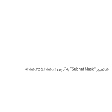
تغییر “Subnet Mask” به آدرس «۲۵۵.۲۵۵.۲۵۵.۰»