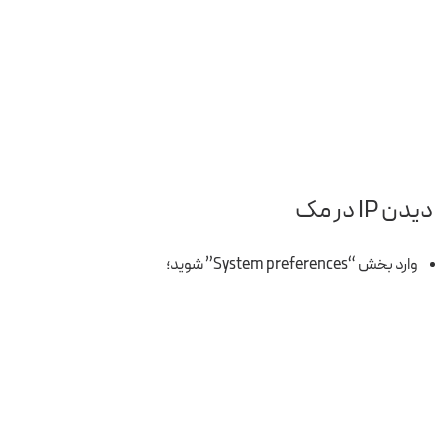
دیدن IP در
مک
وارد بخش “System preferences” شوید؛