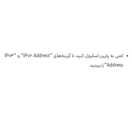
کمی به پایین اسکرول کنید تا گزینه‌های “IPv6 Address” و “IPv4
Address” را ببینید.