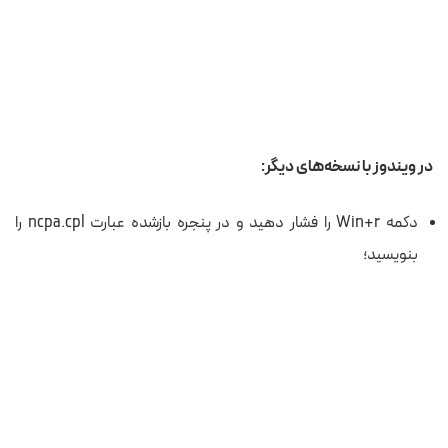
در ویندوز با نسخه‌های دیگر:
دکمه‌ Win+r را فشار دهید
و در پنجره
بازشده
عبارت
ncpa.cpl را
بنویسید؛