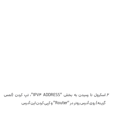
اسکرول تا رسیدن به بخش “IPV4 ADDRESS”، تپ کردن (لمس
گزینه) روی آدرس روتر در “Router” و کپی کردن این آدرس