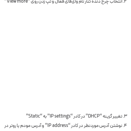
انتخاب چرخ دنده کنار نام وای‌فای فعال و تپ زدن روی “View more”
تغییر گزینه “DHCP” در کادر “IP settings” به “Static”
نوشتن آدرس موردنظر در کادر “IP address” و آدرس مودم یا روتر در