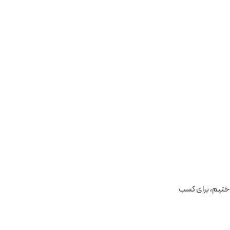
صد این پروتکل و مقایسه آن با SSH پرداختیم، برای کسب