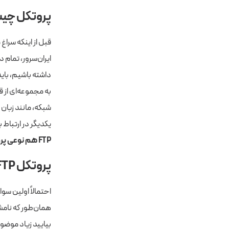
پروتکل چی
قبل از اینکه سراغ معرفی FTP برویم، باید بدانیم با پروتکل آ
ایران‌سرور، تمام د
داشته باشیم، بای
به مجموعه‌ای از ق
شبکه، مانند زبان
یکدیگر در ارتباط ب
FTP هم نوعی پروتکل است.
پروتکل FTP چیست و از چه زمانی به وجود آمده است؟
احتمالاً اولین سو
همان‌طور که نامش
بیایید زیاد موضو