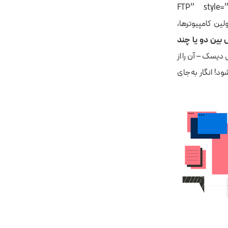
FTP” style=”soft” box_co
تراع اولین کامپیوترها،
ل بین دو یا چند
 دیسک – آن را از
د! انگار به‌جای