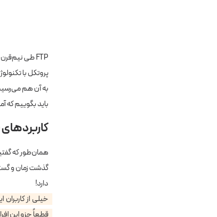
FTP طی نیم‌قر
پروتکل با تکنولوژ
به آن هم می‌رسیم
باید بگوییم که آ
کاربردهای پروتکل FTP: وقتی دود 
همان‌طور که گفتیم
دارد!
قطعاً جزو این افرا