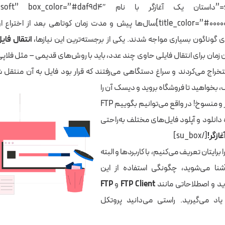
[su_box title=”داستان یک آغازگر با نام lor=”#daf9d4″
title_color=”#000000″ radius=”4″]سال‌ها پیش و مدت زمان کوتاهی بعد از اخ
های گوناگون بسیاری مواجه شدند. یکی از برجسته‌ترین این نیازها،
انتقال فای
ن زمان برای انتقال فایلی حاوی چند عدد، باید با روش‌های قدیمی – مثل فلاپی
راج می‌کردند و سراغ دستگاهی می‌رفتند که قرار بود فایل به آن
منتقل شو
 بخواهید تا فروشگاه بروید و دیسک آن را
تهیه کنید. زمان‌بر و منسوخ! در واقع می‌توانیم بگوییم FTP
ه دانلود و آپلود فایل‌های مختلف به‌راحتی
ازگر!
[/su_box]
ا برایتان تعریف می‌کنیم، با کاربردها و البته
نا می‌شوید، چگونگی استفاده از این
وزید و اصطلاحاتی مانند
FTP Client
و
FTP
د می‌گیرید. راستی می‌دانید پروتکل