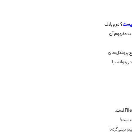
یست
؟
در وبلاگ
ی به مفهوم آن
ع پروتکل‌های
‌توانند با
il
F
rotocol است.
ف است!
م برمی‌گردد!