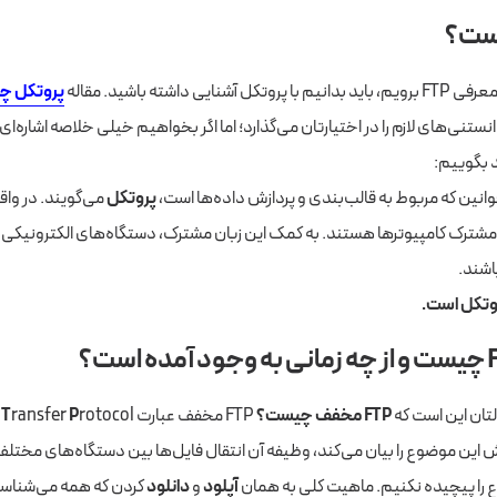
ست؟
شنایی داشته باشید. مقاله
پروتکل چ
انستنی‌های لازم را در اختیارتان می‌گذارد؛ اما اگر بخواهیم خیلی خلاصه اشاره‌ا
د بگوییم:
وانین که مربوط به قالب‌بندی و پردازش داده‌ها است،
پروتکل
می‌گویند. در واق
 مشترک کامپیوترها هستند. به کمک این زبان مشترک، دستگاه‌های الکترونیکی می
اشند.
التان این است که
FTP مخفف چیست؟
FTP مخفف عبارت
P
ransfer
T
e
 این موضوع را بیان می‌کند، وظیفه آن انتقال فایل‌ها بین دستگاه‌های مختل
ع را پیچیده نکنیم. ماهیت کلی به همان
آپلود
و
دانلود
کردن که همه می‌شناسی