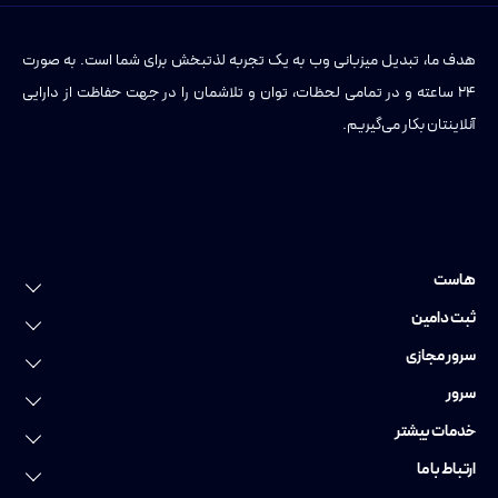
هدف ما، تبدیل میزبانی وب به یک تجربه لذتبخش برای شما است. به صورت
۲۴ ساعته و در تمامی لحظات، توان و تلاشمان را در جهت حفاظت از دارایی
آنلاینتان بکار می‌گیریم.
هاست
خرید هاست
ثبت دامین
هاست لینوکس
ثبت دامین
سرور مجازی
هاست وردپرس
ثبت دامنه عمومی
سرور مجازی
سرور
هاست ویندوز
ثبت دامنه ایرانی
سرور مجازی ایران
سرور اختصاصی
خدمات بیشتر
هاست پایتون
ثبت دامنه فارسی
سرور مجازی اروپا
سرور اختصاصی ایران
خدمات دواپس
ارتباط با ما
هاست ووکامرس
رزرو دامنه
سرور مجازی گرافیکی
سرور اختصاصی آلمان
سایت ساز
تماس با ما