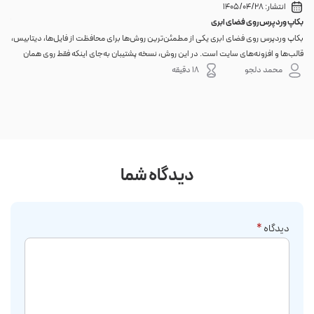
انتشار:
1405/04/28
بکاپ وردپرس روی فضای ابری
گوا
بکاپ وردپرس روی فضای ابری یکی از مطمئن‌ترین روش‌ها برای محافظت از فایل‌ها، دیتابیس،
اگر 
قالب‌ها و افزونه‌های سایت است. در این روش، نسخه پشتیبان به‌جای اینکه فقط روی همان
احتم
هاست اصلی باقی بماند، به یک فضای جداگانه منتقل می‌شود؛ بنابراین خرابی سرور، هک
نه. 
محمد دلجو
18 دقیقه
شدن س...
دیدگاه شما
دیدگاه
*