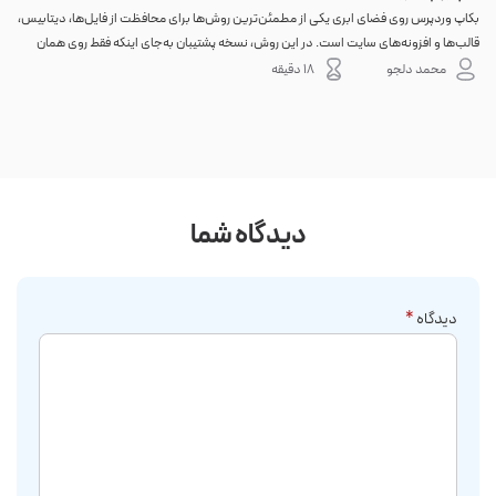
بکاپ وردپرس روی فضای ابری یکی از مطمئن‌ترین روش‌ها برای محافظت از فایل‌ها، دیتابیس،
اگر 
قالب‌ها و افزونه‌های سایت است. در این روش، نسخه پشتیبان به‌جای اینکه فقط روی همان
احتم
هاست اصلی باقی بماند، به یک فضای جداگانه منتقل می‌شود؛ بنابراین خرابی سرور، هک
نه. 
محمد دلجو
18 دقیقه
شدن س...
دیدگاه شما
دیدگاه
*