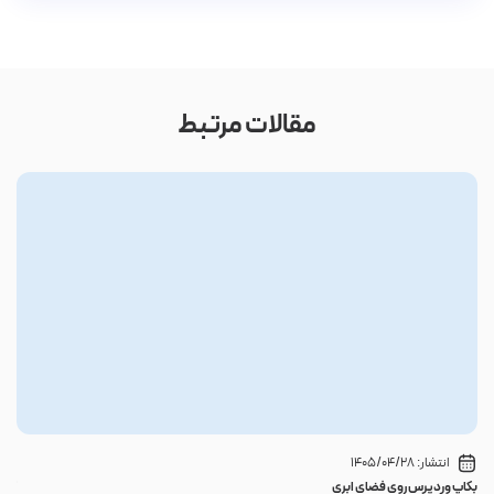
مقالات مرتبط
انتشار:
1405/04/28
بکاپ وردپرس روی فضای ابری
گوا