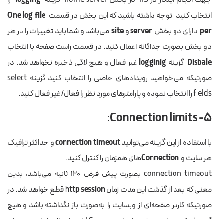
جهت انجام اینکار در IIS در بخش home server گزینه
logging
را
انتخاب کنید. توجه داشته باشید که این بخش در قسمت
One log file
per
دارای دو بخش
server
و
site
می‌باشد و شما باید تغییرات را در هر
دو بخش بصورت جداگانه اعمال کنید. در قسمت راست صفحه با انتخاب
Disbale
گزینه
logginig
غیر فعال و هیچ لاگی ذخیره نخواهد شد. در
صورتیکه می‌خواهید رویدادهای خاصی را انتخاب کنید گزینه select
fields را انتخاب نموده و پارامترهای مورد نظر را فعال/غیر فعال کنید.
۵- Connection limits:
با استفاده از این گزینه می‌توانید
connection timeout
و حداکثر ترافیک
هر سایت و
Connection
های همزمان را کنترل کنید.
connection timeout بصورت پیش فرض ۱۲۰ ثانیه می‌باشد، بدین
معنی که بعد از گذشت این مدت زمان
http session
قطع خواهد شد. در
صورتیکه کاربر صفحه‌ای از وبسایت را به‌صورت باز نگداشته باشد و هیچ