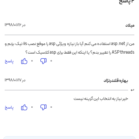
2 پاسخ
۱۳۹۸/۰۱/۱۶ در
میلاد
من از asp.net استفاده می کنم آیا باز نیازه ویژگی asp را موقع نصب iis تیک بزنم و
ASP threads را تغییر بدم؟ یا اینکه این فقط برای asp کلاسیک است؟
۰
۰
پاسخ
۱۳۹۸/۰۱/۱۷ در
بهاره قلندرنژاد
خیر نیاز به انتخاب این گزینه نیست
۰
۰
پاسخ