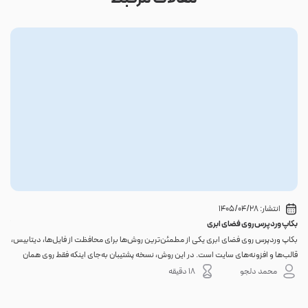
انتشار:
1405/04/28
بکاپ وردپرس روی فضای ابری
گوا
بکاپ وردپرس روی فضای ابری یکی از مطمئن‌ترین روش‌ها برای محافظت از فایل‌ها، دیتابیس،
اگر 
قالب‌ها و افزونه‌های سایت است. در این روش، نسخه پشتیبان به‌جای اینکه فقط روی همان
احتم
هاست اصلی باقی بماند، به یک فضای جداگانه منتقل می‌شود؛ بنابراین خرابی سرور، هک
نه. 
محمد دلجو
18 دقیقه
شدن س...