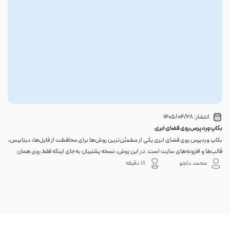
انتشار:
1405/04/28
بکاپ وردپرس روی فضای ابری
گوا
بکاپ وردپرس روی فضای ابری یکی از مطمئن‌ترین روش‌ها برای محافظت از فایل‌ها، دیتابیس،
اگر 
قالب‌ها و افزونه‌های سایت است. در این روش، نسخه پشتیبان به‌جای اینکه فقط روی همان
احتم
هاست اصلی باقی بماند، به یک فضای جداگانه منتقل می‌شود؛ بنابراین خرابی سرور، هک
نه. 
محمد دلجو
18 دقیقه
شدن س...