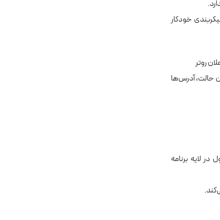
اسطه “Stateless Address Autoconfiguration” یا «پیکربندی خودکار
لان روتر
رس مثل DHCPv6 است که در این حالت، آدرس‌ها
ند و به‌طورمعمول در لایه برنامه