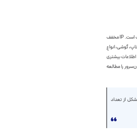
IPv6 اینترنت پاسخی برای نیازهای روزافزون دستگاه‌ها در جهت اتصال به شبکه جهانی اینترنت است. IP مخفف
نند لپ‌تاپ، گوشی، انواع
سرور و تجهیزات اینترنت اشیا قادر به برقراری ارتباط با یکدیگر هستند. اگه می خواهید در مورد IP اطلاعات بیشتری
ن‌سرور را مطالعه
شکل از تعداد