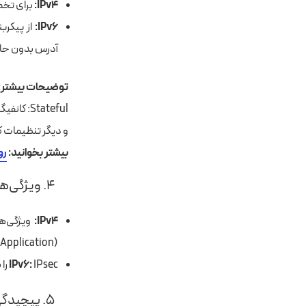
IPv4:
برای تخصیص
IPv6:
آدرس بدون حال
توضیحات بیشتر:
Stateful:
کانفیگ
و دیگر تنظیمات
ک
بیشتر بخوانید:
رو
۴. ویژگی‌های امنیتی
IPv4:
(Application) پیاده‌سازی می‌شوند.
IPsec را به‌عنوان یک ویژگی اجباری دارد که امنیت داخلی را برای انتقال داده‌ها فراهم می‌کند.
IPv6:
۵. پیچیدگی هدر