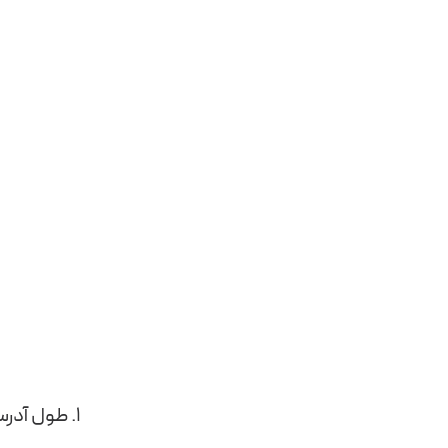
۱. طول آدرس