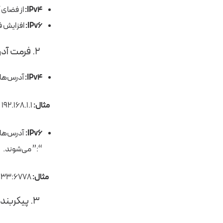
IPv4:
از فضای آدرس ۳۲ بیتی استفاده می‌کند که تا حدودی ۴.۳
IPv6:
افزایش فضای آدر
۲. فرمت آدرس
IPv4:
آدرس‌ها در IPv4 به‌شکل عدد هستند که به‌صورت چهار اکتت و با یک 
مثال:
192.۱۶۸.۱.۱
IPv6:
آدرس‌ها
“:” می‌شوند.
مثال:
3002:0bd6:0000:0000:0000:ee00:0033:6778
۳. پیکربندی