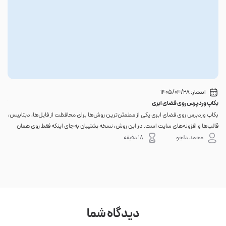
انتشار:
1405/04/28
بکاپ وردپرس روی فضای ابری
گوا
بکاپ وردپرس روی فضای ابری یکی از مطمئن‌ترین روش‌ها برای محافظت از فایل‌ها، دیتابیس،
اگر 
قالب‌ها و افزونه‌های سایت است. در این روش، نسخه پشتیبان به‌جای اینکه فقط روی همان
احتم
هاست اصلی باقی بماند، به یک فضای جداگانه منتقل می‌شود؛ بنابراین خرابی سرور، هک
نه. 
محمد دلجو
18 دقیقه
شدن س...
دیدگاه شما