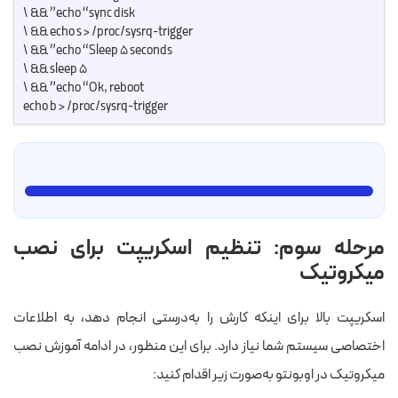
echo “sync disk” && \
echo s > /proc/sysrq-trigger && \
echo “Sleep 5 seconds” && \
sleep 5 && \
echo “Ok, reboot” && \
echo b > /proc/sysrq-trigger​
مرحله سوم: تنظیم اسکریپت برای نصب
میکروتیک
اسکریپت بالا برای اینکه کارش را به‌درستی انجام دهد، به اطلاعات
اختصاصی سیستم شما نیاز دارد. برای این منظور، در ادامه آموزش نصب
میکروتیک در اوبونتو به‌صورت زیر اقدام کنید: