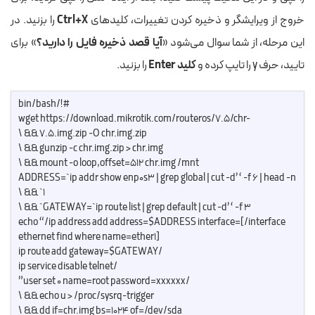
خروج از ویرایشگر و ذخیره کردن تغییرات، کلیدهای
Ctrl+X
را بزنید. در
این مرحله، از شما سوال می‌شود «
آیا قصد ذخیره فایل را دارید؟
» برای
تایید، حرف y را تایپ کرده و
کلید Enter
را بزنید.
#!/bin/bash
wget https://download.mikrotik.com/routeros/7.5/chr-
7.5.img.zip -O chr.img.zip && \
gunzip -c chr.img.zip > chr.img && \
mount -o loop,offset=512 chr.img /mnt && \
ADDRESS=`ip addr show enp0s3 | grep global | cut -d’ ‘ -f 6 | head -n
1` && \
GATEWAY=`ip route list | grep default | cut -d’ ‘ -f 3` && \
echo “/ip address add address=$ADDRESS interface=[/interface
ethernet find where name=ether1]
/ip route add gateway=$GATEWAY
/ip service disable telnet
/user set 0 name=root password=xxxxxx”
echo u > /proc/sysrq-trigger && \
dd if=chr.img bs=1024 of=/dev/sda && \