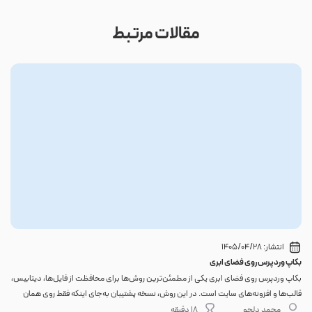
مقالات مرتبط
انتشار:
1405/04/28
بکاپ وردپرس روی فضای ابری
گوا
بکاپ وردپرس روی فضای ابری یکی از مطمئن‌ترین روش‌ها برای محافظت از فایل‌ها، دیتابیس،
اگر 
قالب‌ها و افزونه‌های سایت است. در این روش، نسخه پشتیبان به‌جای اینکه فقط روی همان
احتم
هاست اصلی باقی بماند، به یک فضای جداگانه منتقل می‌شود؛ بنابراین خرابی سرور، هک
نه. 
محمد دلجو
18 دقیقه