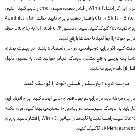
برای این کار ابتدا Win + R را فشار دهید، سپس، cmd را تایپ کنید. اکنون
Ctrl + Shift + Enter را فشار دهید و برای تایید حالت Administrator
روی گزینه Yes کلیک کنید. سپس، دستور chkdsk c: /F (به جای c: با حرف
درایو خود) را اجرا کنید تا خطاها را رفع کنید.
دقت کنید اگر درایو درخواستی در حال استفاده باشد، در ریبوت بعدی
شما یک بررسی و رفع مشکل دیسک انجام خواهد شد. به همین دلیل
قبل از ادامه، ریبوت کنید.
مرحله دوم: پارتیشن فعلی خود را کوچک کنید
در این مرحله باید در درایو موجود فضای خالی ایجاد کنید. برای انجام این
کار باید به دیسک منیجمنت در ویندوز ۱۰ دسترسی پیدا کنید. روی دکمه
Start کلیک راست کنید یا کلیدهای میانبر Win + X را فشار دهید و روی
Disk Management کلیک کنید.