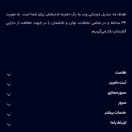
هدف ما، تبدیل میزبانی وب به یک تجربه لذتبخش برای شما است. به صورت
۲۴ ساعته و در تمامی لحظات، توان و تلاشمان را در جهت حفاظت از دارایی
آنلاینتان بکار می‌گیریم.
هاست
خرید هاست
ثبت دامین
هاست لینوکس
ثبت دامین
سرور مجازی
هاست وردپرس
ثبت دامنه عمومی
سرور مجازی
سرور
هاست ویندوز
ثبت دامنه ایرانی
سرور مجازی ایران
سرور اختصاصی
خدمات بیشتر
هاست پایتون
ثبت دامنه فارسی
سرور مجازی اروپا
سرور اختصاصی ایران
خدمات دواپس
ارتباط با ما
هاست ووکامرس
رزرو دامنه
سرور مجازی گرافیکی
سرور اختصاصی آلمان
سایت ساز
تماس با ما