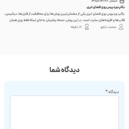
انتشار:
1405/04/28
بکاپ وردپرس روی فضای ابری
گوا
بکاپ وردپرس روی فضای ابری یکی از مطمئن‌ترین روش‌ها برای محافظت از فایل‌ها، دیتابیس،
اگر 
قالب‌ها و افزونه‌های سایت است. در این روش، نسخه پشتیبان به‌جای اینکه فقط روی همان
احتم
هاست اصلی باقی بماند، به یک فضای جداگانه منتقل می‌شود؛ بنابراین خرابی سرور، هک
نه. 
محمد دلجو
18 دقیقه
شدن س...
دیدگاه شما
دیدگاه
*