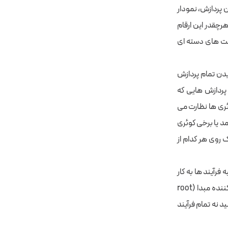
، نمودار زمان پردازش، نمودار
رچقدر این ارقام
است های دسته ای
یدن تمام پردازش
 تعداد پردازش هایی که
ئری ها نظارت می
د یا برخی کوئری
 روی هر کدام از
فرآیند ها به کار
گرفته شده اند. بنابراین، اگر با چنین کوئری مواجه شدید، کافیست با نگاه کردن به ستون بلاک کننده مبدا (root
ید نه تمام فرآیند