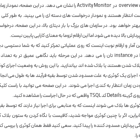
عکس فوق، پنجره overview در Activity Monitor را نشان می دهد. در این صفحه
ت انتظار هستند و نمودار درخواست های دسته ای را می بینید. به طور کلی ه
 بهتر خواهد بود. در سازمان های بزرگ با بار دیتای بالا، در این صفحه، درخو
 پردازش بالا دیده می شود اما این ارقام لزوما به معنای کارایی پایین نیست.
این آمار و ارقام نوبت اینست که روی عملیاتی تمرکز کنید که به شما دسترسی د
های در حال اجرا در instance تان را می دهد. در این مرحله باید نگاهی عمیق تر به
لاک شدن هستند یا بلاک شده اند بیاندازید. با این روش به وضعیت اجرای کو
ه اجرای یک کوئری به علت مسدود شدن توسط بقیه فرآیند ها به طول می انجام
ودن زمان انتظار به کندی اجرا می شوند. در این صفحه می توانید با راست کلیک
در حال اجراست را مشاهده کنید.
ئری ها بلاک می شوند اینست که به منابعی برای اجرا نیاز دارند که توسط بقیه 
به سادگی پردازش مسدود کننده را پیدا کنید. سعی کنید فقط همان کوئری را بررسی کن
ا.