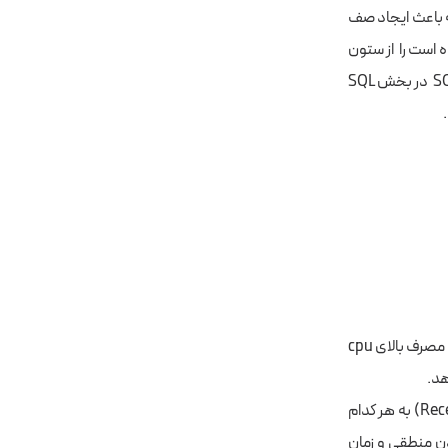
تند، شما را متوجه Wait Resource یا منبعی که باعث ایجاد صف
ه است را از ستون
Wait Type خوانده و به دنبال راه حلی برای آن باشید. برخی از شایعترین آمار انتظار درSQL Shack در بخش SQL
قسمت های Active Expensive و Recent Expensive به شما اطلاعاتی در مورد کوئری هایی که مصرف بالای cpu
هد.
می توانید برای دیدن کوئری های پرهزینه جاری یا اخیر (Active Expensive و Recent Expensive) به هر کدام
ان سپری شده (Elapsed Time ) ، زمان خواندن منطقی و زمان