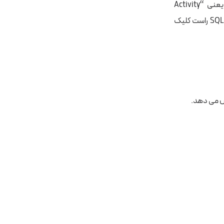
اولین ابزاری که قصد معرفی آن را داریم، ابزاری در SQL Server Management Studio یعنی “Activity
Monitor” است. برای دیدن این ابزار روی instance خود در SQL Server Management Studio راست کلیک