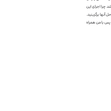
د شد چرا اجرای این
ل آنها برگزینید.
 چطور به بررسی برنامه اجرایی کوئری SQL بپردازید ، پس با من همراه