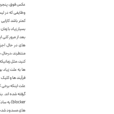
وظایفی که در لیس
کمتر باشد کارایی
بسیار زیاد با زمان
بعد از مرور کلی 
منتظرند ،درحال ب
کنید، مثل زمانیک
ها به علت زیاد ب
فرآیند ها و کلیک روی گزینه Details کد TSQL واقعی که 
علت اینکه برخی کو
blocker) 
های مسدود شده ر