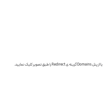
یا از پنل Domains گزینه ی Redirect را طبق تصویر کلیک نمایید.