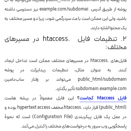
یک پوشه با نام
subdomain
در
public_html
بسازید، می‌توانید به آن
پوشه از طریق آدرس
example.com/subdomai
نیز دسترسی داشته
باشید ولی این ممکن است باعث سردرگمی شود، زیرا دو مسیر مختلف به
یک محتوا اشاره دارند.
۲. تنظیمات فایل .htaccess در مسیرهای
مختلف:
فایل‌های
.htaccess
در مسیرهای مختلف ممکن است تداخل ایجاد
کنند. به عنوان مثال، تنظیمات ریدایرکت در پوشه
public_html/subdomain
می‌تواند بر رفتار ساب‌دامین
subdomain.example.com
تأثیر بگذارد.
فایل htaccess کجاست
؟
این فایل معمولاً در ریشه هاست
(public_html) قرار دارد، .htaccess مخفف hypertext access بوده و
در عمل یک فایل پیکربندی (Configuration File) است که نحوۀ
پاسخگویی وب سرور به درخواست‌های مختلف را کنترل می‌کند.