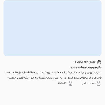
انتشار:
1405/04/28
بکاپ وردپرس روی فضای ابری
گوا
بکاپ وردپرس روی فضای ابری یکی از مطمئن‌ترین روش‌ها برای محافظت از فایل‌ها، دیتابیس،
اگر 
قالب‌ها و افزونه‌های سایت است. در این روش، نسخه پشتیبان به‌جای اینکه فقط روی همان
احتم
هاست اصلی باقی بماند، به یک فضای جداگانه منتقل می‌شود؛ بنابراین خرابی سرور، هک
نه. 
محمد دلجو
18 دقیقه
شدن س...