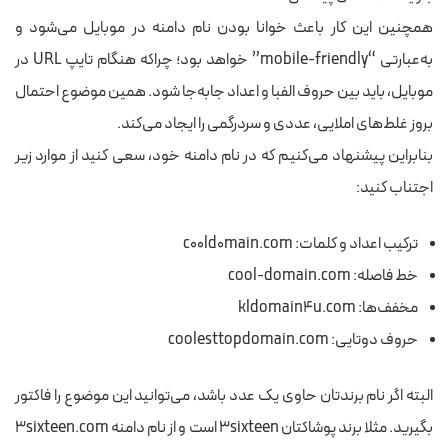
همچنین این کار باعث خوانا بودن نام دامنه در موبایل می‌شود و
به‌عبارتی “mobile-friendly” خواهد بود؛ چراکه هنگام تایپ URL در
موبایل، باید بین حروف الفبا و اعداد جابه‌جا شود. همین موضوع احتمال
بروز غلط‌های املایی، عددی و سردرگمی را ایجاد می‌کند.
بنابراین پیشنهاد می‌کنیم که در نام دامنه خود، سعی کنید از موارد زیر
اجتناب کنید:
ترکیب اعداد و کلمات: c00ld0main.com
خط فاصله: cool-domain.com
مخفف‌ها: kldomain4u.com
حروف دوتایی: coolesttopdomain.com
البته اگر نام برندتان حاوی یک عدد باشد، می‌توانید این موضوع را فاکتور
بگیرید. مثلا برند پوشاکتان 3sixteen است و از نام دامنه 3sixteen.com