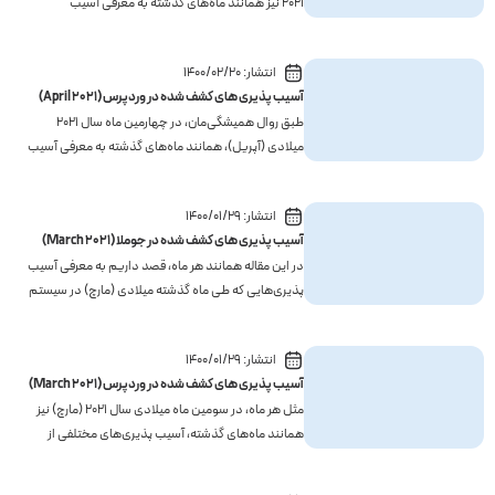
2021 نیز همانند ماه‌های گذشته به معرفی آسیب
پذیری‌های کشف شده مربوط به محبوب‌ترین سیستم
مدیریت محتوای جهان، یعنی وردپرس می‌پردازیم.در
انتشار:
1400/02/20
ماه May، یک آسیب پذیری در سطح هسته وردپرس و
آسیب پذیری های کشف شده در وردپرس (April 2021)
تعدادی آسیب پذیری هم در ...
طبق روال همیشگی‌مان، در چهارمین ماه سال 2021
میلادی (آپریل)، همانند ماه‌های گذشته به معرفی آسیب
پذیری‌های کشف شده مربوط به محبوب‌ترین سیستم
مدیریت محتوای جهان، یعنی وردپرس می‌پردازیم. در
انتشار:
1400/01/29
ماه April، دو آسیب پذیری در سطح هسته وردپرس و
آسیب پذیری ‌های کشف شده در جوملا (March 2021)
تعداد بسیار زیادی...
در این مقاله همانند هر ماه، قصد داریم به معرفی آسیب
پذیری‌هایی که طی ماه گذشته میلادی (مارچ) در سیستم
مدیریت محتوای جوملا کشف و برطرف شده است
بپردازیم.همه این آسیب‌پذیری‌ها در هسته جوملا
انتشار:
1400/01/29
بوده‌اند و در نسخه 3.9.26 برطرف شده‌اند. توصیه
آسیب پذیری های کشف شده در وردپرس (March 2021)
می‌کنیم اگر از...
مثل هر ماه، در سومین ماه میلادی سال 2021 (مارچ) نیز
همانند ماه‌های گذشته، آسیب پذیری‌های مختلفی از
جمله SQL Injection، Authentication Bypass، RCE و
... در پلاگین‌ها و تم‌های وردپرسی زیادی کشف شده