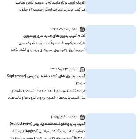
اگر یک کسب و کار دارید که به صورت آنلاین فعالیت
می‌کنید، باید بدانید نت اسکن چیست؟ و چگونه
می‌توان مشکل NetScan را رفع کرد. زیرا به صورت
مستقیم با امنیت سرور کسب و کار شما ارتباط دارد و آن را
انتشار:
1399/07/30
بهبود می‌دهد.ما در مقالات مختلف ایران‌سرور، به صورت
اعلام آسیب پذیری های جدید سرور ویندوزی
منظم...
شرکت مایکروسافت اخیراً اعلام کرده که یک سری
آسیب‌پذیری جدید روی سرورهای ویندوزی کشف شده
است. در این مواقع، مهم‌ترین کاری که شما برای امنیت
سایبری خود می‌توانید انجام دهید، به‌روزرسانی نرم‌افزار
انتشار:
1399/07/13
است!در مقالۀ امروز ایران‌سرور، آسیب‌پذیری‌های جدید
آسیب پذیری های کشف شده وردپرس (September
سرو...
2020)
در ماه گذشته میلادی (September) نسبت به ماه‌های
قبل آسیب‌پذیری‌های کمتری بر روی افرونه‌ها و قالب‌های
وردپرس کشف شده و این موضوع خبر خوبی برای
مدیران سایت‌های وردپرسی می‌تواند باشد. به‌علاوه
انتشار:
1399/06/19
این‌که روی هسته وردپرس هم آسیب‌پذیری خاصی کشف
آسیب پذیری های کشف شده وردپرس (August 2020)
و گزارش نشده ا...
خوشبختانه در ماه گذشته میلادی (August) نیز مانند
ماه July آسیب‌پذیری خاصی در هسته وردپرس کشف و