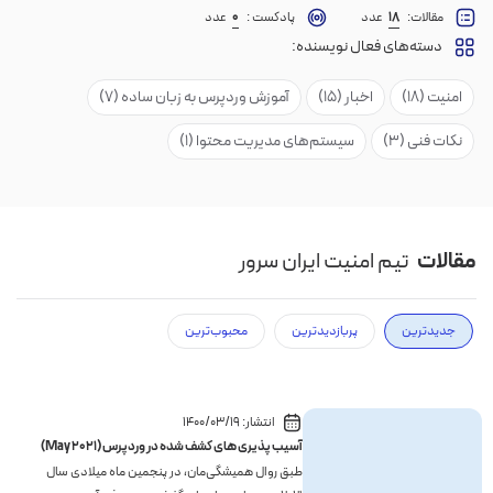
مقالات:
18
عدد
پادکست :
0
عدد
دسته‌های فعال نویسنده:
امنیت (18)
اخبار (15)
آموزش وردپرس به زبان ساده (7)
نکات فنی (3)
سیستم‌های مدیریت محتوا (1)
مقالات
تیم امنیت ایران سرور
جدیدترین
پربازدیدترین
محبوب‌ترین
انتشار:
1400/03/19
آسیب پذیری های کشف شده در وردپرس (May 2021)
طبق روال همیشگی‌مان، در پنجمین ماه میلادی سال