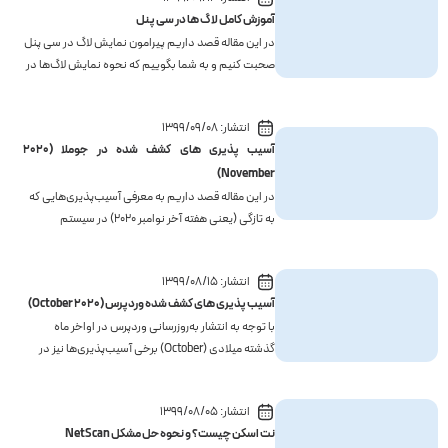
است و در رابطه با جزییات آن می‌توانید اینجا را مطالعه
آموزش کامل لاگ ها در سی پنل
کنید.در مقاله...
در این مقاله قصد داریم پیرامون نمایش لاگ در سی پنل
صحبت کنیم و به شما بگوییم که نحوه نمایش لاگ‌ها در
سی پنل به چه صورتی است و برای مشاهده هرکدام از
آن‌ها می‌توانید به چه قسمتی بروید.توجه: قبل از
انتشار:
1399/09/08
مطالعه راهنمای نمایش لاگ در سی ‌پنل، توجه کنید، ما
آسیب پذیری های کشف شده در جوملا (۲۰۲۰
در...
November)
در این مقاله قصد داریم به معرفی آسیب‌پذیری‌هایی که
به تازگی (یعنی هفته آخر نوامبر 2020) در سیستم
مدیریت محتوای جوملا برطرف شده است، بپردازیم.(اگر
دوست داشته باشید می‌توانید مقاله سیستم مدیریت
انتشار:
1399/08/15
محتوا چیست را مطالعه کنید.)تمامی این آسیب‎پذیری‌ها...
آسیب پذیری های کشف شده وردپرس (October 2020)
با توجه به انتشار به‌روزرسانی وردپرس در اواخر ماه
گذشته میلادی (October) برخی آسیب‌پذیری‌ها نیز در
هسته وردپرس شناسایی و برطرف شده است. همچنین
تعدادی آسیب‌پذیری در پلاگین‌ها و قالب‌های مختلف
انتشار:
1399/08/05
این CMS پیدا شده است که در ادامه به معرفی آنها
نت اسکن چیست؟ و نحوه حل مشکل NetScan
می‌پردازیم. ...