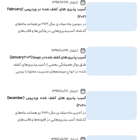
انتشار:
1399/12/19
است. در ادامه راجع به جزئیات آن‌ها به‌طور مفصل
آسیب پذیری های کشف شده در وردپرس (February
صحبت خو...
2021)
در دومین ماه میلادی سال 2021 نیز همانند ماه‌های
گذشته، آسب‌پذیری‌هایی در پلاگین‌ها و قالب‌های
وردپرس کشف شده است. در مقاله امروز ایران‌سرور، به
بررسی این آسیب‌پذیری‌ها پرداخته و نکات مهم را به شما
انتشار:
1399/10/29
می‌گوییم.با ما همراه باشید. آسیب پذیری‌های کشف
آسیب پذیری های کشف شده در جوملا (January 2021)
شده ...
طبق روال همیشگی بعضی از آسیب‌پذیری‌های کشف
شده در انواع سیستم‌های مدیریت محتوا را بررسی
می‌کنیم. اگر مقالات ما را دنبال کرده باشید می‌دانید که
در مقالات گذشته آسیب‌پذیری‌های وردپرس را به صورت
انتشار:
1399/10/17
دوره‌ای معرفی و هرکدام را بررسی کرده‌ایم. در این
آسیب پذیری های کشف شده وردپرس (December
مطلب قصد ...
2020)
در آخرین ماه میلادی سال 2020 نیز همانند ماه‌های
گذشته، آسب پذیری‌هایی در افزونه‌ها و قالب‌های
وردپرس کشف شده است. مهمترین و خطرناک‌ترین
آسیب‌پذیری کشف شده، در پلاگین Contact Form 7
انتشار:
1399/09/13