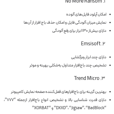
No More Ransom
۱.
امکان آپلود فایل‌های آلوده
نمایش میزان آلودگی فایل و امکان حذف باج افزار از آن‌ها
دارای بیش‌از ۱۳۰ ابزار برای رفع آلودگی
Emsisoft
۲.
دارای چند ابزار رمزگشایی
تشخیص چند باج‌افزار متداول به‌شکلی بهینه و موثر
Trend Micro
۳.
بهترین گزینه برای باج‌افزارهای قفل‌کننده صفحه نمایش کامپیوتر
دارای قدرت شناسایی بالا و تشخیص انواع باج‌افزار ازجمله “۷۷۷”،
“DXXD”، “Jigsaw”، “BadBlock” و “XORBAT”