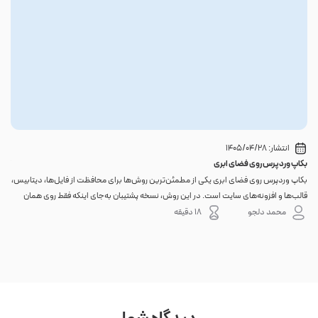
انتشار:
1405/04/28
بکاپ وردپرس روی فضای ابری
گوا
بکاپ وردپرس روی فضای ابری یکی از مطمئن‌ترین روش‌ها برای محافظت از فایل‌ها، دیتابیس،
اگر 
قالب‌ها و افزونه‌های سایت است. در این روش، نسخه پشتیبان به‌جای اینکه فقط روی همان
احتم
هاست اصلی باقی بماند، به یک فضای جداگانه منتقل می‌شود؛ بنابراین خرابی سرور، هک
نه. 
محمد دلجو
18 دقیقه
شدن س...