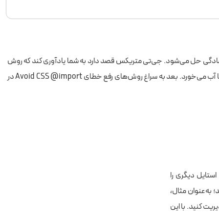
نشانی از مشکلی بزرگ نیست و به سادگی حل می‌شود. جی‌تی متریکس قصد دارد به شما یادآوری کند که روش
ایمپورت کردن یکی از المان‌های CSS شما استاندارد نیست. در این مقاله ابتدا به شفاف کردن @import در CSS می‌پردازیم تا به خوبی بدانیم مشکل از کجا آب می‌خورد. بعد به سراغ روش‌های رفع خطای Avoid CSS @import در
های استایل دیگری را
فایل‌های CSS مفید به نظر می‌رسد؛ به‌عنوان مثال،
ریت کنید. با این