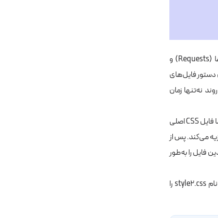
وقتی صحبت از سرعت بارگذاری سایت می‌شود، یکی از موارد مهم کاهش تعداد درخواست‌ها (Requests) و
عمل می‌کند. این دستور فایل‌های
وند نه‌تنها زمان
دلیل اصلی کندی عملکرد ناشی از استفاده از @import در نحوه کارکرد آن نهفته است. وقتی شما فایل CSS اصلی
و تجزیه می‌کند. پس از
ن فایل را به‌طور
برای مثال، فرض کنید فایل اصلی شما style1.css است و در آن با دستور زیر فایل دیگری به نام style2.css را