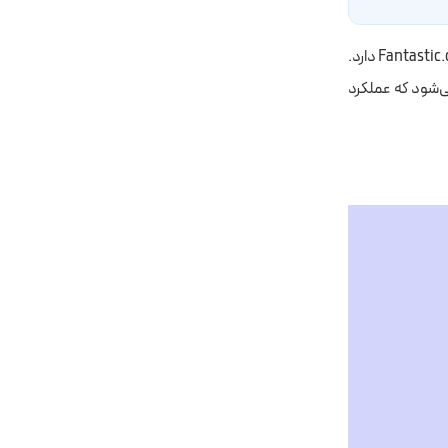
مرورگر ابتدا فایل myAwesome.css را دانلود و پردازش می‌کند تا متوجه شود که نیاز به فایل Fantastic.css دارد.
ی‌شود که عملکرد