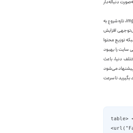
ینجاست که وقتی از @import استفاده می‌کنید، مرورگر فایل‌های CSS را به‌صورت دنباله‌دار
به زبان ساده، مرورگر ابتدا فایل اولیه را دانلود و پردازش می‌کند و پس از رسیدن به دستور @import، تازه شروع به
بل‌توجهی افزایش
ی، استفاده از شبکه توزیع محتوا
ا کاهش دهد و عملکرد کلی سایت را بهبود
رورهای مختلف دنیا، باعث
 پیشنهاد می‌شود
 بگیرید تا سرعت
<table>
url("F