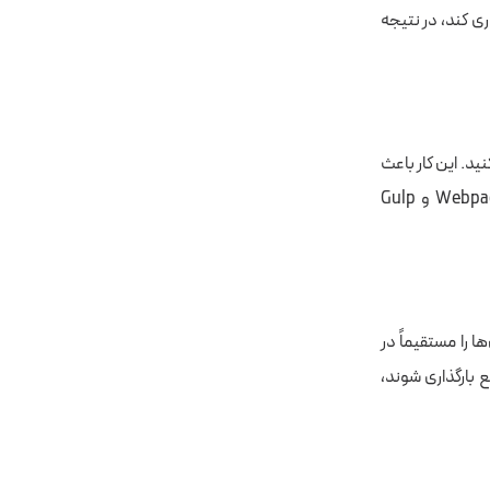
اری کند، در نتیجه
د ترکیب کنید. این کار باعث
کاهش تعداد درخواست‌های HTTP و بهبود عملکرد سایت می‌شود. ابزارهایی مانند Webpack و Gulp
‌ها را مستقیماً در
یل‌های حیاتی (Critical CSS) که باید سریع بارگذاری شوند،