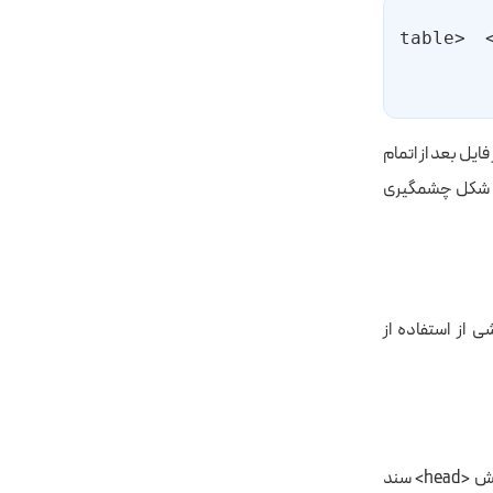
<table>
ود می‌کند، سپس فایل style2.css. این یعنی هر فایل بعد از اتمام
 زمان بارگذاری صفحه به شکل چشمگیری
لوگیری از مشکلات ناشی از استفاده از
به جای استفاده از دستور @import، فایل‌های CSS را مستقیماً از طریق تگ <link> در بخش <head> سند