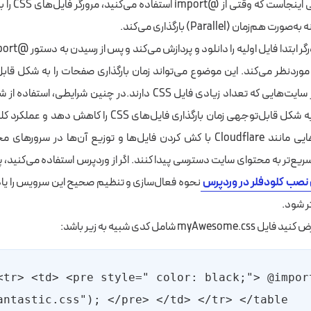
حال، مشکل اصلی ا
موردنظر می‌کند. این موضوع می‌تواند زمان بارگذاری صفحات را به شکل قا
دهد، خصوصاً در سایت‌هایی که تعداد زیادی فایل CSS دارند.در چنین شرایط
(CDN) می‌تواند به شکل قابل‌توجهی زمان بارگذاری فایل‌های CSS ر
بخشد. سرویس‌هایی مانند Cloudflare با کش کردن فایل‌ها و توزیع آن‌ها در س
سریع‌تر به محتوای سایت دسترسی پیدا کنند. اگر از وردپرس استفاده می‌کنید،
نصب کلودفلر در وردپرس
نحوه فعال‌سازی و تنظیم صحیح این سرویس را یاد
ر شود.
myA شامل کدی شبیه به زیر باشد:
 <tr> <td> <pre style=" color: black;"> @import
antastic.css"); </pre> </td> </tr> </table>