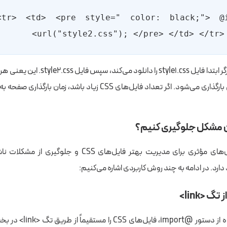
 <tr> <td> <pre style=" color: black;"> @i
url("style2.css"); </pre> </td> </tr> 
در این حالت، مرورگر ابتدا فایل style1.css را دانل
دانلود فایل قبلی بارگذاری می‌شود. اگر تعداد فایل‌های CSS زیاد باشد،
ن مشکل جلوگیری کنیم؟
خوشبختانه روش‌های مؤثری برای مدیریت بهتر فایل‌های CSS و ج
گ <link>