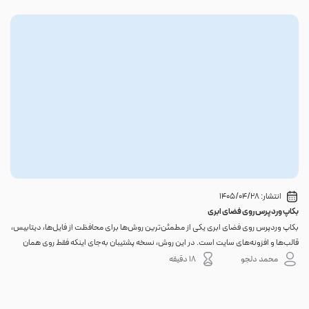
انتشار:
1405/04/28
بکاپ وردپرس روی فضای ابری
گوا
بکاپ وردپرس روی فضای ابری یکی از مطمئن‌ترین روش‌ها برای محافظت از فایل‌ها، دیتابیس،
اگر 
قالب‌ها و افزونه‌های سایت است. در این روش، نسخه پشتیبان به‌جای اینکه فقط روی همان
احتم
هاست اصلی باقی بماند، به یک فضای جداگانه منتقل می‌شود؛ بنابراین خرابی سرور، هک
نه. 
محمد دلجو
18 دقیقه
شدن س...