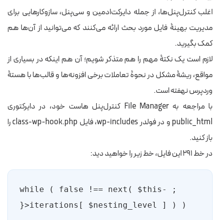
اغلب کنترل‌پنل‌ها، از جمله دایرکت‌ادمین و سی‌پنل، سازوکارهایی برای
مدیریت بهینۀ فایل مورد بحث ارائه می‌کنند که می‌توانید از آن‌ها هم
کمک بگیرید.
لازم است یک نکتۀ مهم را هم متذکر شویم؛ آن هم اینکه در بسیاری از
مواقع، ریشۀ مشکل در نحوۀ تعاملات برخی افزونه‌ها و قالب‌ها با هستۀ
وردپرس نهفته است.
با مراجعه به File Manager کنترل‌پنل هاست خود، در دایرکتوری
public_html و در فولدر wp-includes، فایل class-wp-hook.php را
باز کنید.
در خط ۲۹۱ این فایل، خط زیر را خواهید دید:
; while ( false !== next( $this-
>iterations[ $nesting_level ] ) ){