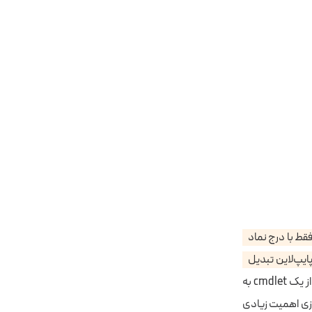
م فقط با درج نماد
ایپ‌لاین تبدیل
از طرفی دیگر، پایپ‌لاین پاورشل رشته‌های متنی را شی دیده و به آن‌ها اجازه می‌دهد تا از یک cmdlet به
سازی اهمیت زیادی