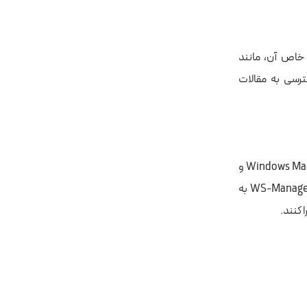
cmdlet Get-Hel، درباره اصول PowerShell و اجزای خاص آن، مانند
رامتر -online این اسکریپت، دسترسی به مقالات
مدیران IT و سرورها می‌توانند با استفاده از فناوری‌هایی مانند Windows Management Instrumentation و
WS-Management، کارهای سرورشان را از راه دور پیش ببرند. به‌عنوان مثال، پروتکل WS-Management به