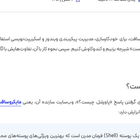
مایکروسافت، برای خودکارسازی، مدیریت پیکربندی ویندوز و اسکریپت‌نویسی استف
م و کندوکاوش کنیم. سپس نحوه کار با آن، تفاوت‌هایش با CMD و فعالسازی پاورشل را یاد بگیریم.
ست؟
ای گرفتن پاسخ «پاورشل چیست؟»، وب‌سایت سازنده آن، یعنی
مایکروساف
بزارش دارد:
«PowerShell یک پوسته (Shell) فرمان مدرن است که بهترین ویژگی‌های پوسته‌ها