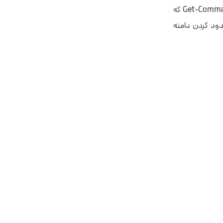
کاربران می‌توانند ویژگی‌های PowerShell را با استفاده از مجموعه cmdlet‌ها – مانند Get-Command که
دود کردن دامنه