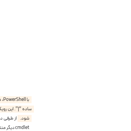
با 
ساده “|”. این روی
شود.
cmdlet دی