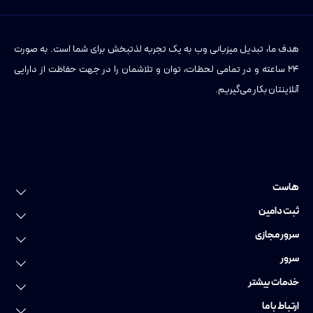
هدف ما، تبدیل میزبانی وب به یک تجربه لذتبخش برای شما است. به صورت
۲۴ ساعته و در تمامی لحظات، توان و تلاشمان را در جهت حفاظت از دارایی
آنلاینتان بکار می‌گیریم.
هاست
خرید هاست
ثبت دامین
هاست لینوکس
ثبت دامین
سرور مجازی
هاست وردپرس
ثبت دامنه عمومی
سرور مجازی
سرور
هاست ویندوز
ثبت دامنه ایرانی
سرور مجازی ایران
سرور اختصاصی
خدمات بیشتر
هاست پایتون
ثبت دامنه فارسی
سرور مجازی اروپا
سرور اختصاصی ایران
خدمات دواپس
ارتباط با ما
هاست ووکامرس
رزرو دامنه
سرور مجازی گرافیکی