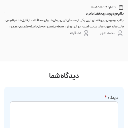
انتشار:
1405/04/28
بکاپ وردپرس روی فضای ابری
گوا
بکاپ وردپرس روی فضای ابری یکی از مطمئن‌ترین روش‌ها برای محافظت از فایل‌ها، دیتابیس،
اگر 
قالب‌ها و افزونه‌های سایت است. در این روش، نسخه پشتیبان به‌جای اینکه فقط روی همان
احتم
هاست اصلی باقی بماند، به یک فضای جداگانه منتقل می‌شود؛ بنابراین خرابی سرور، هک
نه. 
محمد دلجو
18 دقیقه
شدن س...
دیدگاه شما
دیدگاه
*