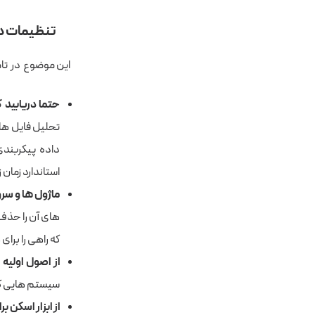
تنظیمات دس
این موضوع در تام
حتما دریابید 
تحلیل فایل های
داده پیکربندی
استاندارد زمان 
ماژول ها و سرو
های آن را حذف 
که راهی را برای 
از اصول اولیه 
سیستم هایی که 
از ابزار اسکن 