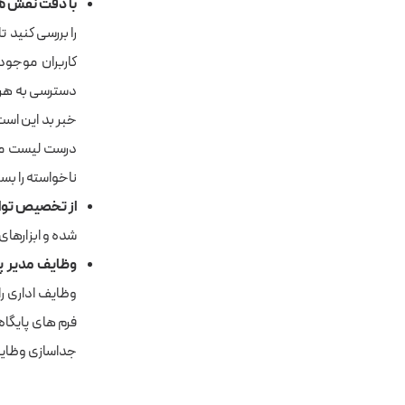
با دقت نقش ها 
را بررسی کنید ت
کاربران موجود
دسترسی به هر 
خبر بد این است 
درست لیست مجو
ناخواسته را بسی
از تخصیص توا
شده و ابزارهای
وظایف مدیر پا
وظایف اداری ر
فرم های پایگاه
جداسازی وظایف و هم