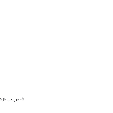
۵- در پنحره باز شده New Folder را انتخاب کنید و فولدری به نام iso بسازید.