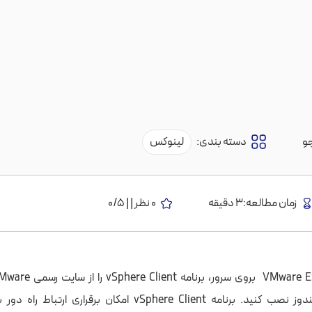
و
دسته بندی:
لینوکس
زمان مطالعه:3 دقیقه
0 نظر | | 0/5
سیستم‌عامل ویندوز نصب کنید. برنامه vSphere Client امکان برقراری