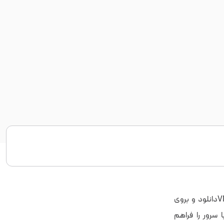
پس از نصب VMware ESXi بروی سرور، برنامه vSphere Client را از سایت رسمی VMwareدانلود و بروی
 ارتباط راه دور با سرور را فراهم