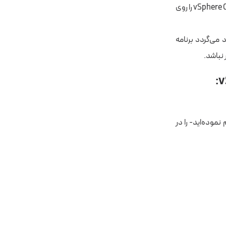
می‌کند. سپس فایل ISO سیستم‌عامل‌های لینوکس و ویندوز را بر روی سیستمی که برنامه vSphere Client را روی
ر آپلود کنید، پیشنهاد می‌گردد برنامه
و کلمه عبور -این اطلاعات را در زمان نصب VMware ESXi تنظیم نموده‌اید- را در