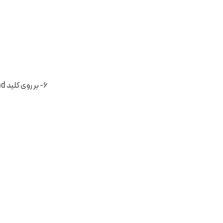
۶- بر روی کلید upload در بالای صفحه کلیک و گزینه Upload File را انتخاب کنید.