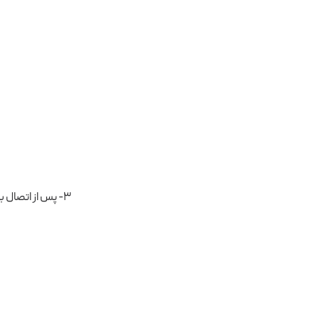
۳- پس از اتصال به سرور، برنامه vSphere Client، اطلاعات کلی و وضعیت سرور را نمایش داده خواهد شد.