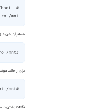
/boot -
-ro /mnt
همه پارتیشن‌های ایمیج guest به صورت خودکار شناسایی و 
#guestmount -a guest.img -i --ro /mnt
برای از حالت مونت خارج کردن پار
#guestunmount /mnt
نکته:
نوشتن در ما