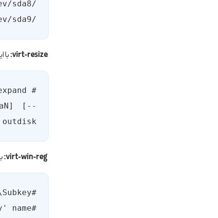
/dev/sda9
virt-resize:
با ا
xpand 
daN] [--
 outdisk
virt-win-reg:
با