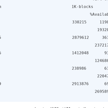
m                           1K-blocks       
                            330215     119878  
5                           2879612     361160
6                           1412048      93520
                            238986       6175  
9                           2913876      69964
26958