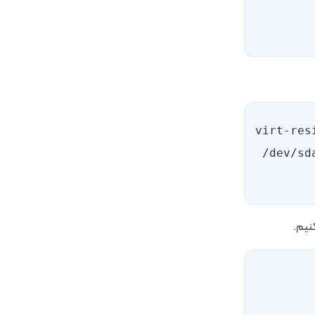
#virt-re
/dev/sd
نیم.