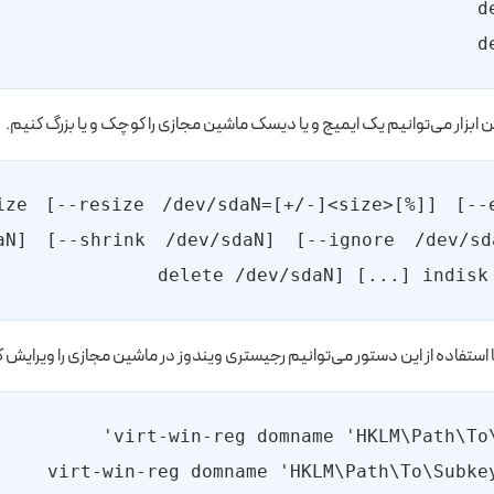
ین ابزار می‌توانیم یک ایمیج و یا دیسک ماشین مجازی را کوچک و یا بزرگ کنیم.
size [--resize /dev/sdaN=[+/-]<size>[%]] [--e
aN] [--shrink /dev/sdaN] [--ignore /dev/s
delete /dev/sdaN] [...] indisk
 استفاده از این دستور می‌توانیم رجیستری ویندوز در ماشین مجازی را ویرایش ک