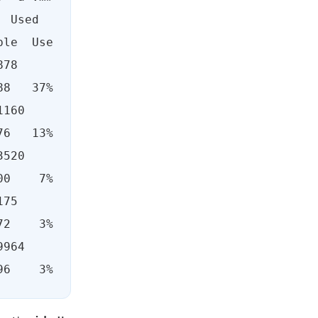
Used  
   
    
    
   
    
96    3%