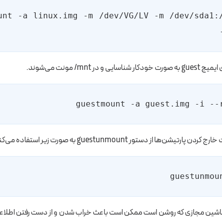
ount -a linux.img -m /dev/VG/LV -m /dev/sda1:
در ‎/mnt مونت می‌شوند.
تیشن‌ها از دستور guestunmount به صورت زیر استفاده می‌کنیم.
شین مجازی که روشن است ممکن است باعث خراب شدن و از دست رفتن اطلاعات