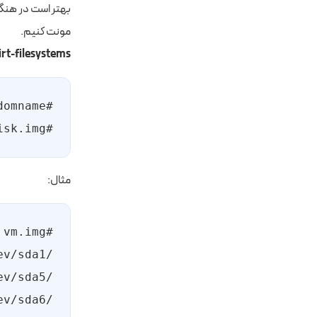
مونت کنیم.
irt-filesystems:
#virt-filesystems [--options] -a disk.img
مثال: