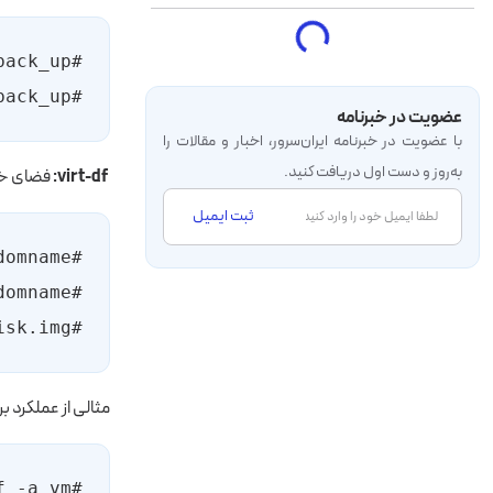
#virt-copy-out -a image.vm /home/  /home/back_up
عضویت در خبرنامه
با عضویت در خبرنامه‌ ایران‌سرور، اخبار و مقالات را
به‌روز و دست اول دریافت کنید.
virt-df:
فضای خال
ثبت ایمیل
#virt-df [--options] -a disk.img
مثالی از عملکرد بر