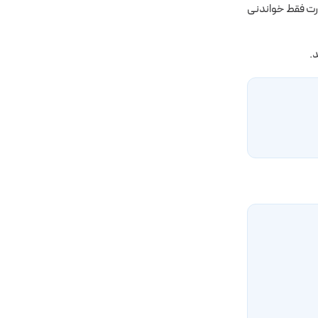
 کردن ماشین مجازی که روشن است فایل سیستم را با پارامتر –ro بصورت فقط خواندنی
.