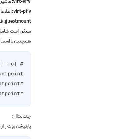
virt-v2v:
ماشین‌های مجازی Xen
virt-p2v:
اطلاعات ی
guestmount:
فا
همچنین با استفاده از پارامتر ‎-i به صورت خودکار پارتی
-ro] 
#guestmount [--options] -d name -i [--ro] mountpoint
چند مثال:
پارتیشن روت را از مسیر ‎/dev/VG/LV و پارتیشن ‎/boot را از مسیر ‎/dev/sda1 در دایر